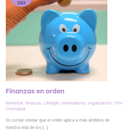
2022
Finanzas en orden
bienestar
,
finanzas
,
Lifestyle
,
minimalismo
,
organización
/ Por
Crismalula
Es común olvidar que el orden aplica a más ámbitos de
nuestra vida de los […]