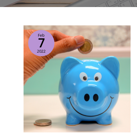
Finanzas
Feb
en
7
orden
2022