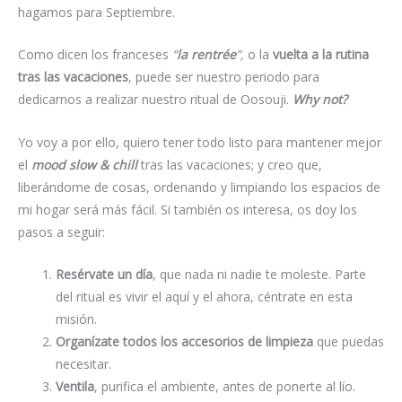
hagamos para Septiembre.
Como dicen los franceses
“
la rentrée
”,
o la
vuelta a la rutina
tras las vacaciones
, puede ser nuestro periodo para
dedicarnos a realizar nuestro ritual de Oosouji.
Why not?
Yo voy a por ello, quiero tener todo listo para mantener mejor
el
mood slow & chill
tras las vacaciones; y creo que,
liberándome de cosas, ordenando y limpiando los espacios de
mi hogar será más fácil. Si también os interesa, os doy los
pasos a seguir:
Resérvate un día
, que nada ni nadie te moleste. Parte
del ritual es vivir el aquí y el ahora, céntrate en esta
misión.
Organízate todos los accesorios de limpieza
que puedas
necesitar.
Ventila
, purifica el ambiente, antes de ponerte al lío.