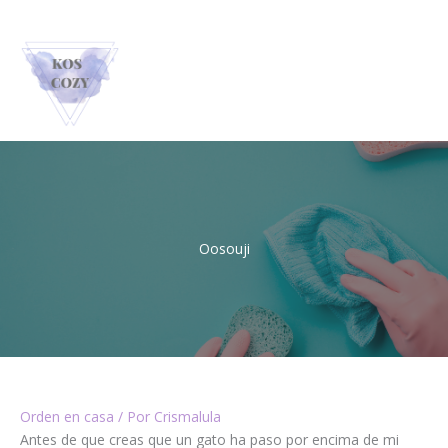
Ir
Hablemos | 666 777 888
al
contenido
Oosouji
Orden en casa
/ Por
Crismalula
Antes de que creas que un gato ha paso por encima de mi