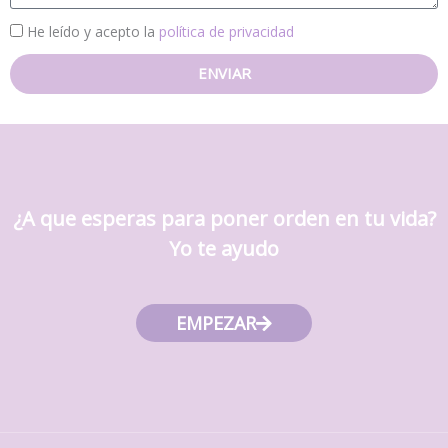
a
P
He leído y acepto la
política de privacidad
j
r
ENVIAR
e
i
v
a
c
i
d
¿A que esperas para poner orden en tu vida?
a
Yo te ayudo
d
EMPEZAR